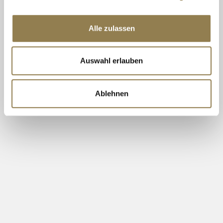
Alle zulassen
Auswahl erlauben
Legend Hotel
Adresse: Bürgerstrasse 2, 50667 Köln
Ablehnen
Telefonnummer:
+49 (0) 221 222 88 777
Email:
info@legendhotel.de
Öffnungszeiten Rezeption: von 06:30 bis 23:00
PULS Restaurant & Bar
Adresse: Bürgerstrasse 2, 50667 Köln