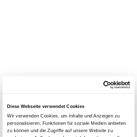
Kontaktformular
Anrede
Name
*
E-Mail
*
Telefonnummer
*
Diese Webseite verwendet Cookies
Wir verwenden Cookies, um Inhalte und Anzeigen zu
Welche Veranstaltung planen Sie?
*
personalisieren, Funktionen für soziale Medien anbieten
zu können und die Zugriffe auf unsere Website zu