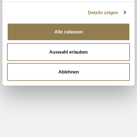
Mitarbeiterverpflegung
Details zeigen
Kostenfreies Stellen und Reinigen der Uniform
Alle zulassen
Auswahl erlauben
IHRE BEWERBUNG:
Ablehnen
Wir freuen uns über Ihre aussagekräftigen Bewerbungsunterlagen
inklusive Gehaltsvorstellung per Mail an:
personal@legendhotel.de
Legend Hotel GmbH
Bürgerstraße 2
50667 Köln