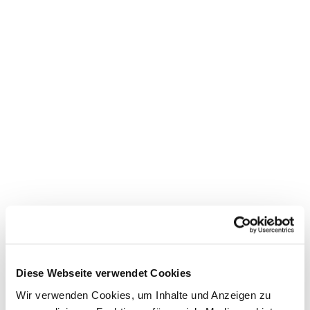
Prozesses
Zimmerverkauf und Systempflege in Abstimmung mit der
Hotelmanagerin
Vorbereitende Arbeiten für die Buchhaltung
Sicherung und Steigerung der Qualität sowie der Kunden- und
Gästezufriedenheit
SIE BRINGEN MIT:
Abgeschlossene Ausbildung in der Hotellerie
Starke Service- und Gastorientierung sowie ein hohes
Qualitätsbewusstsein
Teamfähigkeit und eine hohe Sozialkompetenz
Interesse und Spaß daran, in einem kleinen und jungen Team
mit flachen Hierarchien ein neues Hotel erfolgreich zu
Diese Webseite verwendet Cookies
positionieren
Wir verwenden Cookies, um Inhalte und Anzeigen zu
Hands-On Mentalität